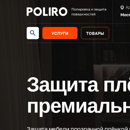
А
Полировка и защита
поверхностей
Моск
УСЛУГИ
ТОВАРЫ
Защита пл
премиальн
Защита мебели прозрачной плёнкой 