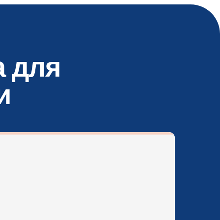
а для
и